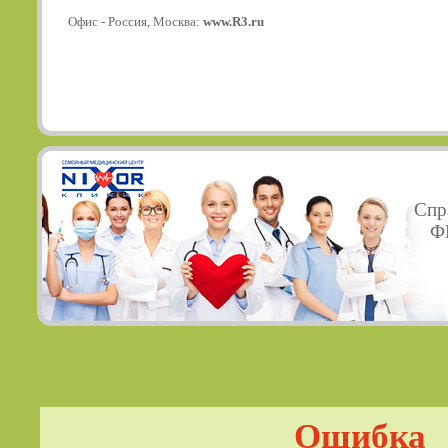
Офис - Россия, Москва:
www.R3.ru
Спр
ФГ
Ошибка